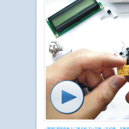
- [视频] 用面包板入门单片机 31~70集（共40集，不断