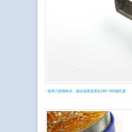
- 使用刀形烙铁头，烛台温度设置在280~350摄氏度