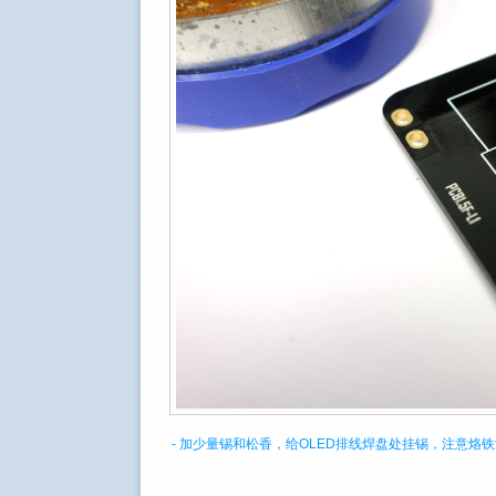
- 加少量锡和松香，给OLED排线焊盘处挂锡，注意烙