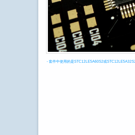
- 套件中使用的是STC12LE5A60S2或STC12LE5A3